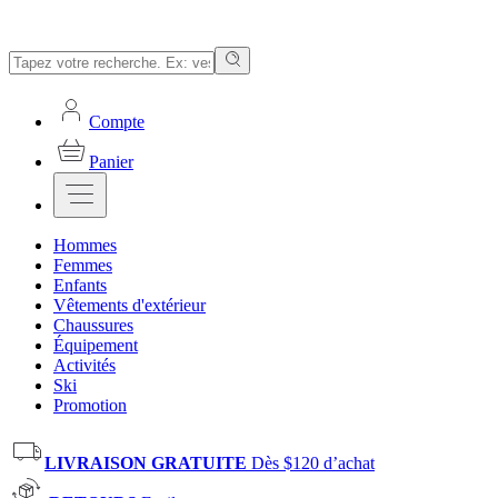
Compte
Panier
Hommes
Femmes
Enfants
Vêtements d'extérieur
Chaussures
Équipement
Activités
Ski
Promotion
LIVRAISON GRATUITE
Dès $120 d’achat