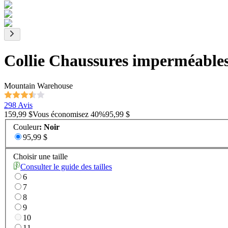
Collie Chaussures imperméabl
Mountain Warehouse
298 Avis
159,99 $
Vous économisez
40
%
95,99 $
Couleur
:
Noir
95,99 $
Choisir une taille
Consulter le guide des tailles
6
7
8
9
10
11