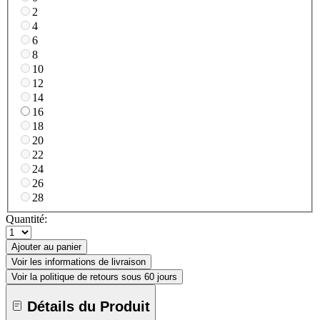
2
4
6
8
10
12
14
16
18
20
22
24
26
28
Quantité:
Ajouter au panier
Voir les informations de livraison
Voir la politique de retours sous 60 jours
Détails du Produit