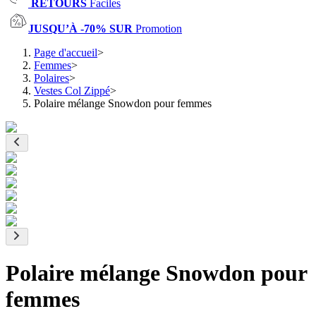
RETOURS
Faciles
JUSQU’À -70% SUR
Promotion
Page d'accueil
>
Femmes
>
Polaires
>
Vestes Col Zippé
>
Polaire mélange Snowdon pour femmes
Polaire mélange Snowdon pour
femmes