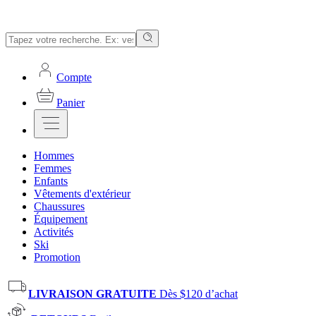
Compte
Panier
Hommes
Femmes
Enfants
Vêtements d'extérieur
Chaussures
Équipement
Activités
Ski
Promotion
LIVRAISON GRATUITE
Dès $120 d’achat