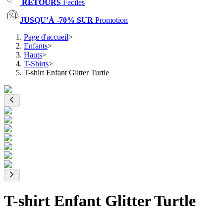
RETOURS
Faciles
JUSQU’À -70% SUR
Promotion
Page d'accueil
>
Enfants
>
Hauts
>
T-Shirts
>
T-shirt Enfant Glitter Turtle
T-shirt Enfant Glitter Turtle