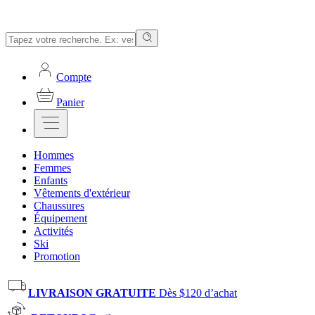
Compte
Panier
Hommes
Femmes
Enfants
Vêtements d'extérieur
Chaussures
Équipement
Activités
Ski
Promotion
LIVRAISON GRATUITE
Dès $120 d’achat