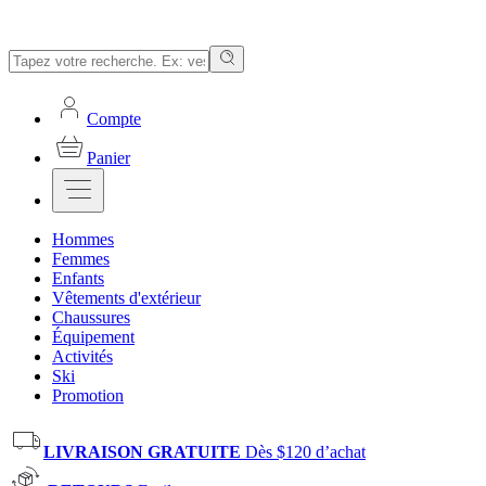
Compte
Panier
Hommes
Femmes
Enfants
Vêtements d'extérieur
Chaussures
Équipement
Activités
Ski
Promotion
LIVRAISON GRATUITE
Dès $120 d’achat