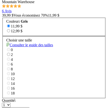
Mountain Warehouse
6 Avis
39,99 $
Vous économisez
70
%
11,99 $
Couleur
:
Gris
11,99 $
12,99 $
Choisir une taille
Consulter le guide des tailles
0
2
4
6
8
10
12
14
16
18
Quantité: