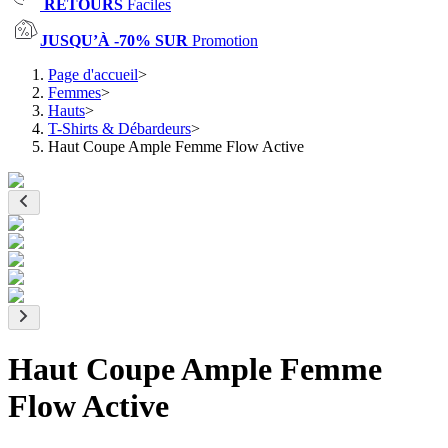
RETOURS
Faciles
JUSQU’À -70% SUR
Promotion
Page d'accueil
>
Femmes
>
Hauts
>
T-Shirts & Débardeurs
>
Haut Coupe Ample Femme Flow Active
Haut Coupe Ample Femme
Flow Active