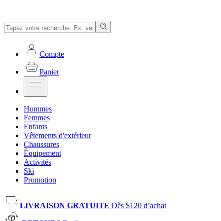
Compte
Panier
Hommes
Femmes
Enfants
Vêtements d'extérieur
Chaussures
Équipement
Activités
Ski
Promotion
LIVRAISON GRATUITE
Dès $120 d’achat