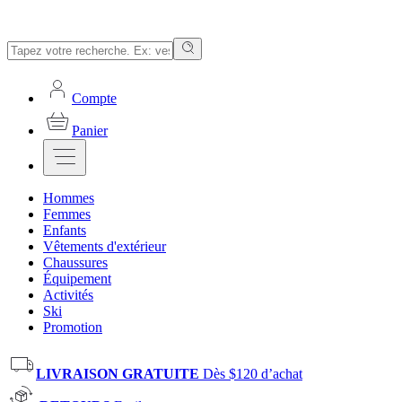
Compte
Panier
Hommes
Femmes
Enfants
Vêtements d'extérieur
Chaussures
Équipement
Activités
Ski
Promotion
LIVRAISON GRATUITE
Dès $120 d’achat