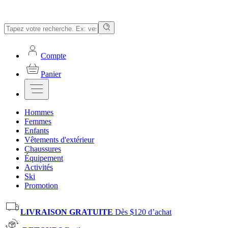
Compte
Panier
Hommes
Femmes
Enfants
Vêtements d'extérieur
Chaussures
Équipement
Activités
Ski
Promotion
LIVRAISON GRATUITE
Dès $120 d’achat