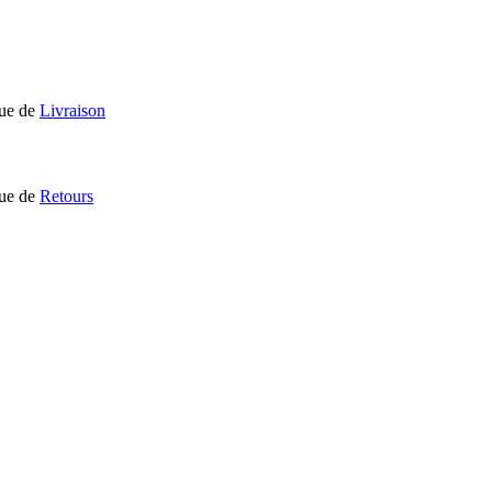
que de
Livraison
que de
Retours