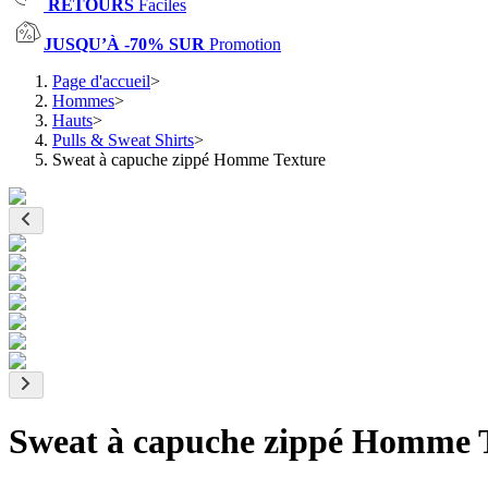
RETOURS
Faciles
JUSQU’À -70% SUR
Promotion
Page d'accueil
>
Hommes
>
Hauts
>
Pulls & Sweat Shirts
>
Sweat à capuche zippé Homme Texture
Sweat à capuche zippé Homme 