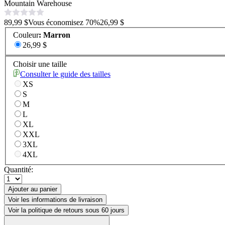
Mountain Warehouse
89,99 $
Vous économisez
70
%
26,99 $
Couleur
:
Marron
26,99 $
Choisir une taille
Consulter le guide des tailles
XS
S
M
L
XL
XXL
3XL
4XL
Quantité:
Ajouter au panier
Voir les informations de livraison
Voir la politique de retours sous 60 jours