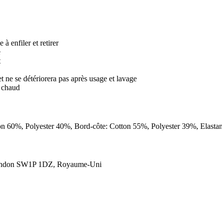
 à enfiler et retirer
e
t
et ne se détériorera pas après usage et lavage
t chaud
ton 60%, Polyester 40%, Bord-côte: Cotton 55%, Polyester 39%, Elast
London SW1P 1DZ, Royaume-Uni