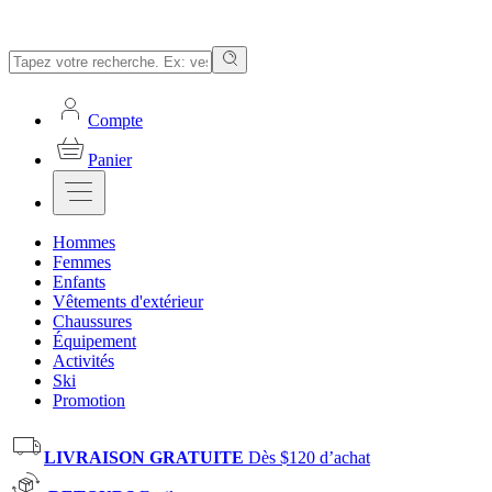
Compte
Panier
Hommes
Femmes
Enfants
Vêtements d'extérieur
Chaussures
Équipement
Activités
Ski
Promotion
LIVRAISON GRATUITE
Dès $120 d’achat