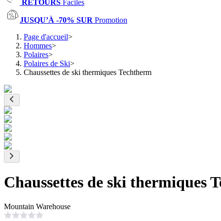
RETOURS
Faciles
JUSQU’À -70% SUR
Promotion
Page d'accueil
>
Hommes
>
Polaires
>
Polaires de Ski
>
Chaussettes de ski thermiques Techtherm
Chaussettes de ski thermiques 
Mountain Warehouse