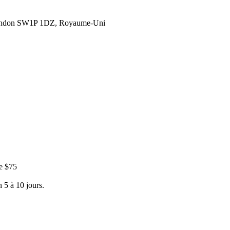
London SW1P 1DZ, Royaume-Uni
e $75
 5 à 10 jours.