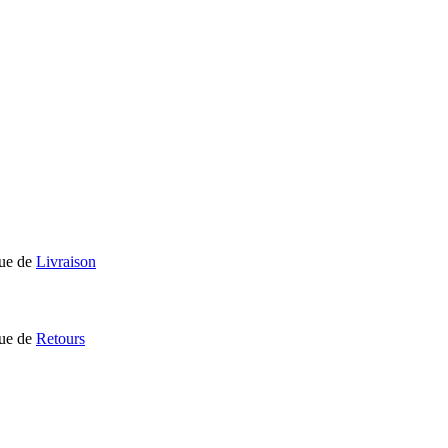
que de
Livraison
que de
Retours