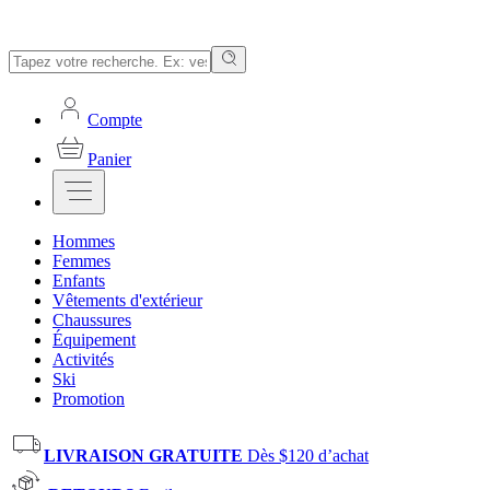
Compte
Panier
Hommes
Femmes
Enfants
Vêtements d'extérieur
Chaussures
Équipement
Activités
Ski
Promotion
LIVRAISON GRATUITE
Dès $120 d’achat