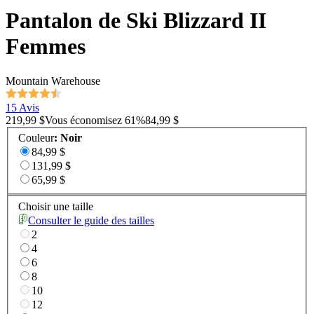
Pantalon de Ski Blizzard II
Femmes
Mountain Warehouse
15 Avis
219,99 $
Vous économisez
61
%
84,99 $
Couleur
:
Noir
84,99 $
131,99 $
65,99 $
Choisir une taille
Consulter le guide des tailles
2
4
6
8
10
12