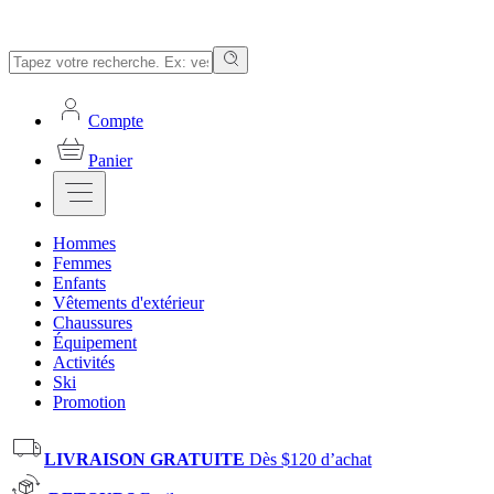
Compte
Panier
Hommes
Femmes
Enfants
Vêtements d'extérieur
Chaussures
Équipement
Activités
Ski
Promotion
LIVRAISON GRATUITE
Dès $120 d’achat