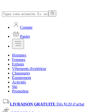
Compte
Panier
Hommes
Femmes
Enfants
Vêtements d'extérieur
Chaussures
Équipement
Activités
Ski
Promotion
LIVRAISON GRATUITE
Dès $120 d’achat