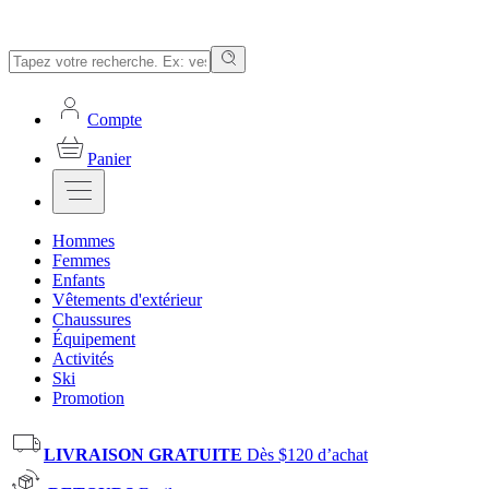
Compte
Panier
Hommes
Femmes
Enfants
Vêtements d'extérieur
Chaussures
Équipement
Activités
Ski
Promotion
LIVRAISON GRATUITE
Dès $120 d’achat