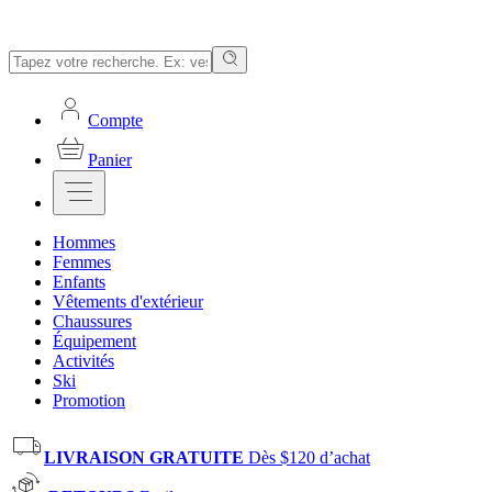
Compte
Panier
Hommes
Femmes
Enfants
Vêtements d'extérieur
Chaussures
Équipement
Activités
Ski
Promotion
LIVRAISON GRATUITE
Dès $120 d’achat