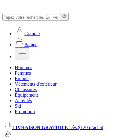
Compte
Panier
Hommes
Femmes
Enfants
Vêtements d'extérieur
Chaussures
Équipement
Activités
Ski
Promotion
LIVRAISON GRATUITE
Dès $120 d’achat