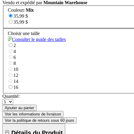
Vendu et expédié par
Mountain Warehouse
Couleur
:
Mix
35,99 $
35,99 $
Choisir une taille
Consulter le guide des tailles
2
4
6
8
10
12
14
16
Quantité:
Ajouter au panier
Voir les informations de livraison
Voir la politique de retours sous 60 jours
Détails du Produit