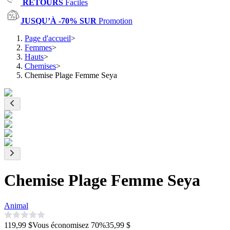
RETOURS
Faciles
JUSQU’À -70% SUR
Promotion
Page d'accueil
>
Femmes
>
Hauts
>
Chemises
>
Chemise Plage Femme Seya
Chemise Plage Femme Seya
Animal
119,99 $
Vous économisez
70
%
35,99 $