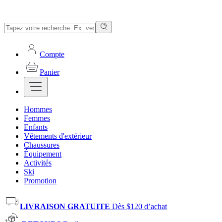
Compte
Panier
Hommes
Femmes
Enfants
Vêtements d'extérieur
Chaussures
Équipement
Activités
Ski
Promotion
LIVRAISON GRATUITE
Dès $120 d’achat