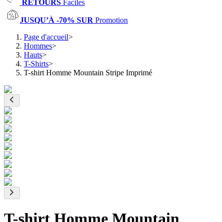
RETOURS
Faciles
JUSQU’À -70% SUR
Promotion
Page d'accueil
>
Hommes
>
Hauts
>
T-Shirts
>
T-shirt Homme Mountain Stripe Imprimé
T-shirt Homme Mountain