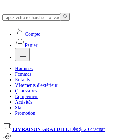
Compte
Panier
Hommes
Femmes
Enfants
Vêtements d'extérieur
Chaussures
Équipement
Activités
Ski
Promotion
LIVRAISON GRATUITE
Dès $120 d’achat