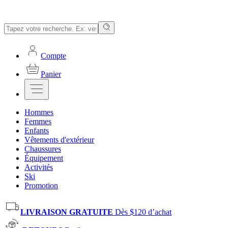
Compte
Panier
Hommes
Femmes
Enfants
Vêtements d'extérieur
Chaussures
Équipement
Activités
Ski
Promotion
LIVRAISON GRATUITE
Dès $120 d’achat