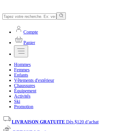
Compte
Panier
Hommes
Femmes
Enfants
Vêtements d'extérieur
Chaussures
Équipement
Activités
Ski
Promotion
LIVRAISON GRATUITE
Dès $120 d’achat