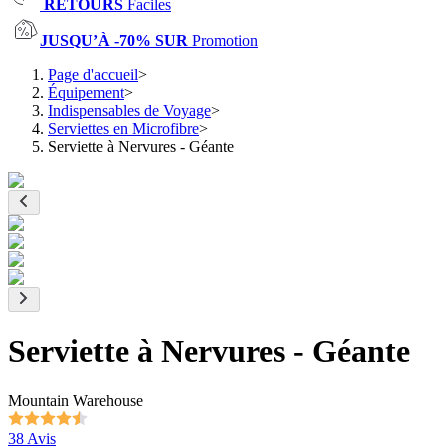
RETOURS
Faciles
JUSQU’À -70% SUR
Promotion
Page d'accueil
>
Équipement
>
Indispensables de Voyage
>
Serviettes en Microfibre
>
Serviette à Nervures - Géante
Serviette à Nervures - Géante
Mountain Warehouse
38 Avis