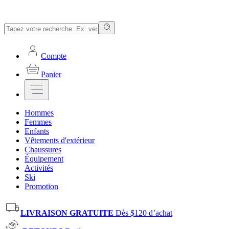
Compte
Panier
Hommes
Femmes
Enfants
Vêtements d'extérieur
Chaussures
Équipement
Activités
Ski
Promotion
LIVRAISON GRATUITE
Dès $120 d’achat