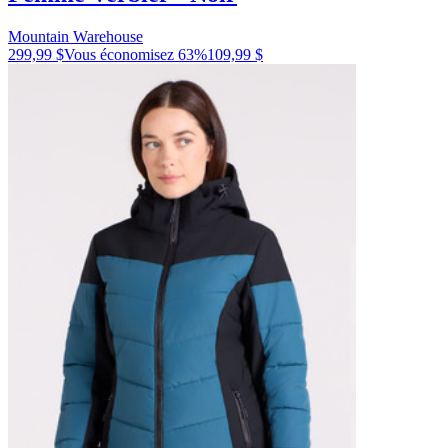
Mountain Warehouse
299,99 $
Vous économisez
63
%
109,99 $