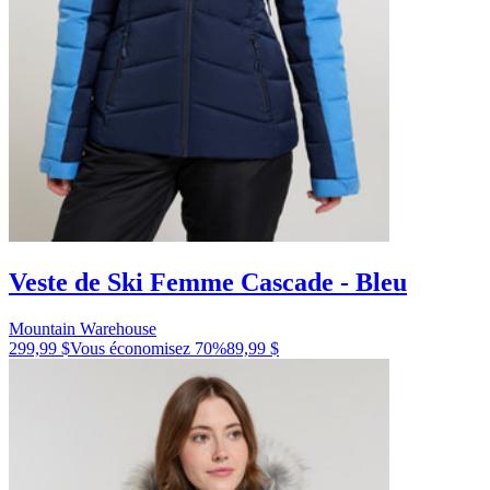
Veste de Ski Femme Cascade - Bleu
Mountain Warehouse
299,99 $
Vous économisez
70
%
89,99 $