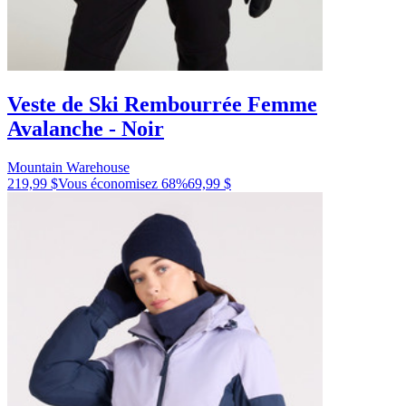
Veste de Ski Rembourrée Femme
Avalanche - Noir
Mountain Warehouse
219,99 $
Vous économisez
68
%
69,99 $