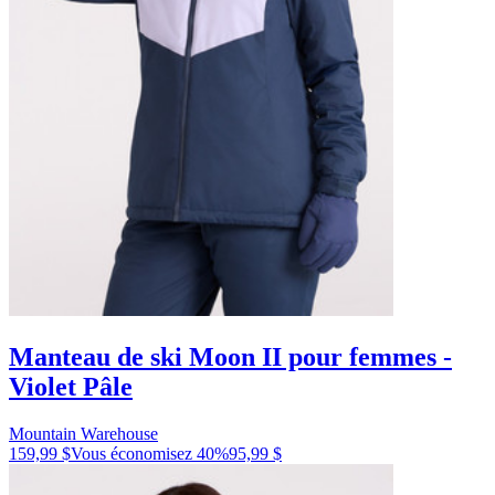
Manteau de ski Moon II pour femmes -
Violet Pâle
Mountain Warehouse
159,99 $
Vous économisez
40
%
95,99 $