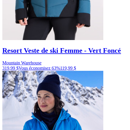
Resort Veste de ski Femme - Vert Foncé
Mountain Warehouse
319,99 $
Vous économisez
63
%
119,99 $