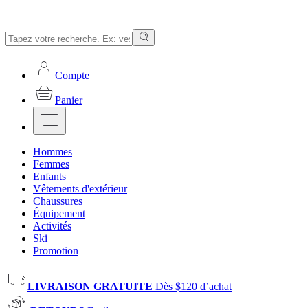
Compte
Panier
Hommes
Femmes
Enfants
Vêtements d'extérieur
Chaussures
Équipement
Activités
Ski
Promotion
LIVRAISON GRATUITE
Dès $120 d’achat