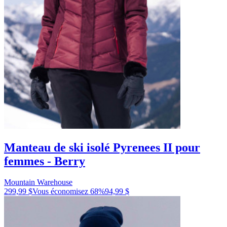
Manteau de ski isolé Pyrenees II pour
femmes - Berry
Mountain Warehouse
299,99 $
Vous économisez
68
%
94,99 $