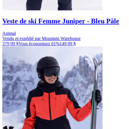
Veste de ski Femme Juniper - Bleu Pâle
Animal
Vendu et expédié par Mountain Warehouse
379,99 $
Vous économisez
61
%
149,99 $