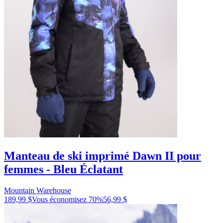
Manteau de ski imprimé Dawn II pour
femmes - Bleu Éclatant
Mountain Warehouse
189,99 $
Vous économisez
70
%
56,99 $