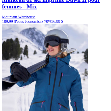
femmes - Mix
Mountain Warehouse
189,99 $
Vous économisez
70
%
56,99 $