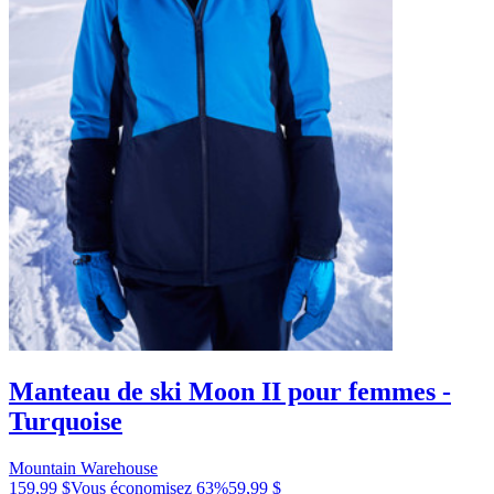
Manteau de ski Moon II pour femmes -
Turquoise
Mountain Warehouse
159,99 $
Vous économisez
63
%
59,99 $