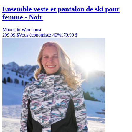
Ensemble veste et pantalon de ski pour
femme - Noir
Mountain Warehouse
299,99 $
Vous économisez
40
%
179,99 $