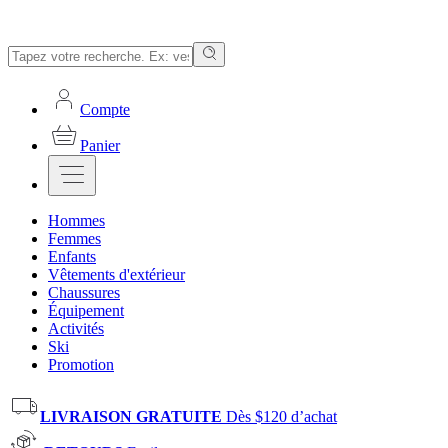
Compte
Panier
Hommes
Femmes
Enfants
Vêtements d'extérieur
Chaussures
Équipement
Activités
Ski
Promotion
LIVRAISON GRATUITE
Dès $120 d’achat