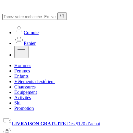
Compte
Panier
Hommes
Femmes
Enfants
Vêtements d'extérieur
Chaussures
Équipement
Activités
Ski
Promotion
LIVRAISON GRATUITE
Dès $120 d’achat