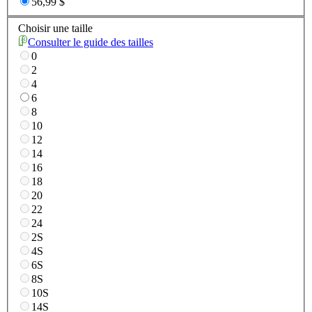
56,99 $
Choisir une taille
Consulter le guide des tailles
0
2
4
6
8
10
12
14
16
18
20
22
24
2S
4S
6S
8S
10S
14S