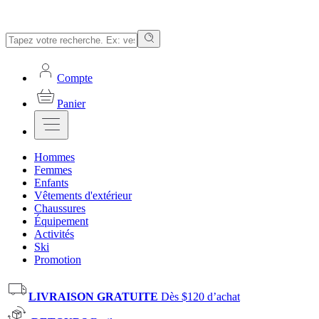
Compte
Panier
Hommes
Femmes
Enfants
Vêtements d'extérieur
Chaussures
Équipement
Activités
Ski
Promotion
LIVRAISON GRATUITE
Dès $120 d’achat