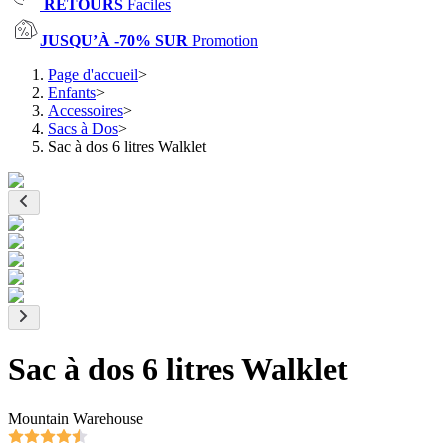
RETOURS
Faciles
JUSQU’À -70% SUR
Promotion
Page d'accueil
>
Enfants
>
Accessoires
>
Sacs à Dos
>
Sac à dos 6 litres Walklet
Sac à dos 6 litres Walklet
Mountain Warehouse