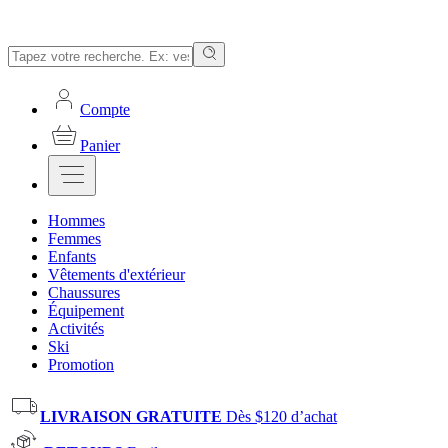
Compte
Panier
Hommes
Femmes
Enfants
Vêtements d'extérieur
Chaussures
Équipement
Activités
Ski
Promotion
LIVRAISON GRATUITE
Dès $120 d’achat