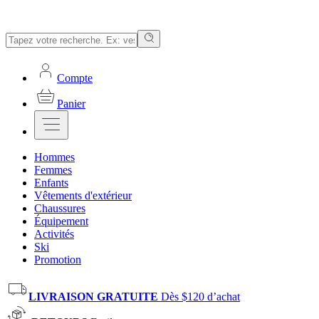
Compte
Panier
Hommes
Femmes
Enfants
Vêtements d'extérieur
Chaussures
Équipement
Activités
Ski
Promotion
LIVRAISON GRATUITE
Dès $120 d’achat