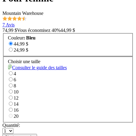
Mountain Warehouse
7 Avis
74,99 $
Vous économisez
40
%
44,99 $
Couleur
:
Bleu
44,99 $
24,99 $
Choisir une taille
Consulter le guide des tailles
4
6
8
10
12
14
16
20
Quantité: