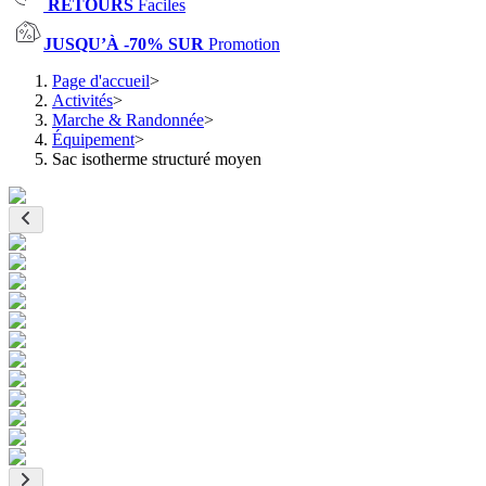
RETOURS
Faciles
JUSQU’À -70% SUR
Promotion
Page d'accueil
>
Activités
>
Marche & Randonnée
>
Équipement
>
Sac isotherme structuré moyen