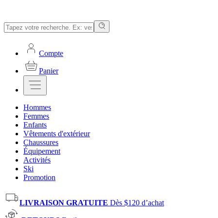
Compte
Panier
Hommes
Femmes
Enfants
Vêtements d'extérieur
Chaussures
Équipement
Activités
Ski
Promotion
LIVRAISON GRATUITE
Dès $120 d’achat