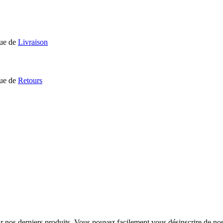
que de
Livraison
que de
Retours
sur nos derniers produits. Vous pouvez facilement vous désinscrire de n