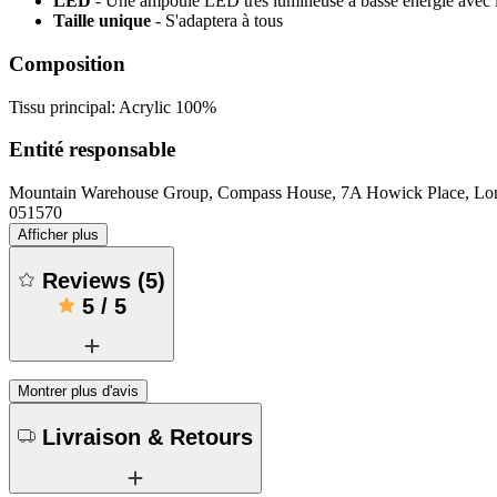
LED
- Une ampoule LED très lumineuse à basse énergie avec le
Taille unique
- S'adaptera à tous
Composition
Tissu principal: Acrylic 100%
Entité responsable
Mountain Warehouse Group, Compass House, 7A Howick Place, 
051570
Afficher plus
Reviews
(
5
)
5
/
5
Montrer plus d'avis
Livraison & Retours