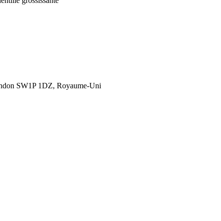
ntille grossissante
London SW1P 1DZ, Royaume-Uni