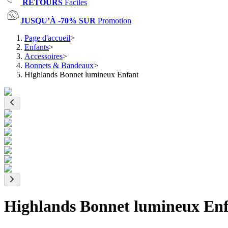
RETOURS
Faciles
JUSQU’À -70% SUR
Promotion
Page d'accueil
>
Enfants
>
Accessoires
>
Bonnets & Bandeaux
>
Highlands Bonnet lumineux Enfant
Highlands Bonnet lumineux En