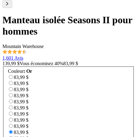
Manteau isolée Seasons II pour
hommes
Mountain Warehouse
1,601 Avis
139,99 $
Vous économisez
40
%
83,99 $
Couleur
:
Or
83,99 $
83,99 $
83,99 $
83,99 $
83,99 $
83,99 $
83,99 $
83,99 $
83,99 $
83,99 $