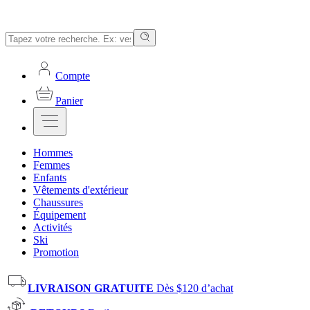
Compte
Panier
Hommes
Femmes
Enfants
Vêtements d'extérieur
Chaussures
Équipement
Activités
Ski
Promotion
LIVRAISON GRATUITE
Dès $120 d’achat