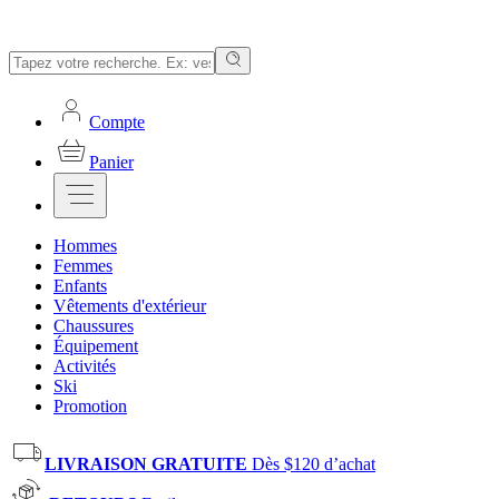
Compte
Panier
Hommes
Femmes
Enfants
Vêtements d'extérieur
Chaussures
Équipement
Activités
Ski
Promotion
LIVRAISON GRATUITE
Dès $120 d’achat