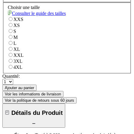
Choisir une taille
Consulter le guide des tailles
XXS
XS
S
M
L
XL
XXL
3XL
4XL
Quantité:
Ajouter au panier
Voir les informations de livraison
Voir la politique de retours sous 60 jours
Détails du Produit