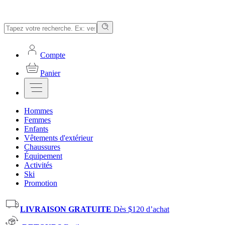
Compte
Panier
Hommes
Femmes
Enfants
Vêtements d'extérieur
Chaussures
Équipement
Activités
Ski
Promotion
LIVRAISON GRATUITE
Dès $120 d’achat