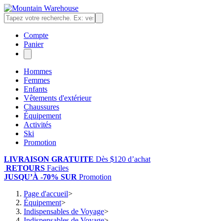
Compte
Panier
Hommes
Femmes
Enfants
Vêtements d'extérieur
Chaussures
Équipement
Activités
Ski
Promotion
LIVRAISON GRATUITE
Dès $120 d’achat
RETOURS
Faciles
JUSQU’À -70% SUR
Promotion
Page d'accueil
>
Équipement
>
Indispensables de Voyage
>
Indispensables de Voyage
>