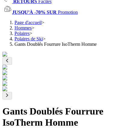
RETOURS
Faciles
JUSQU’À -70% SUR
Promotion
Page d'accueil
>
Hommes
>
Polaires
>
Polaires de Ski
>
Gants Doublés Fourrure IsoTherm Homme
Gants Doublés Fourrure
IsoTherm Homme