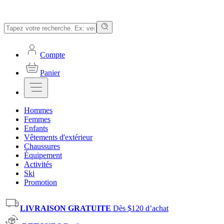
Compte
Panier
Hommes
Femmes
Enfants
Vêtements d'extérieur
Chaussures
Équipement
Activités
Ski
Promotion
LIVRAISON GRATUITE
Dès $120 d’achat