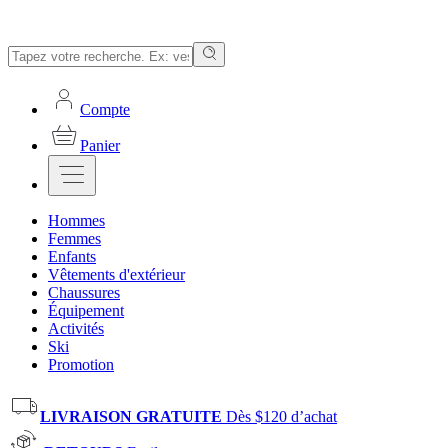
Compte
Panier
Hommes
Femmes
Enfants
Vêtements d'extérieur
Chaussures
Équipement
Activités
Ski
Promotion
LIVRAISON GRATUITE
Dès $120 d’achat