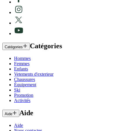
Catégories
Catégories
Hommes
Femmes
Enfants
Vetements d'exterieur
Chaussures
Équipement
Ski
Promotion
Activités
Aide
Aide
Aide
Nous contacter