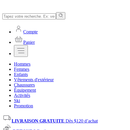
Compte
Panier
Hommes
Femmes
Enfants
Vêtements d'extérieur
Chaussures
Équipement
Activités
Ski
Promotion
LIVRAISON GRATUITE
Dès $120 d’achat