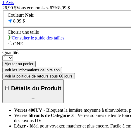
1 Avis
26,99 $
Vous économisez
67
%
8,99 $
Couleur
:
Noir
8,99 $
Choisir une taille
Consulter le guide des tailles
ONE
Quantité:
Ajouter au panier
Voir les informations de livraison
Voir la politique de retours sous 60 jours
Détails du Produit
Verres 400UV
- Bloquent la lumière moyenne à ultraviolette, p
Verres filtrants de Catégorie 3
- Verres solaires de teinte fonc
des rayons UV
Léger
- Idéal pour voyager, marcher et plus encore. Facile à e