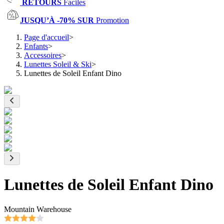
RETOURS
Faciles
JUSQU’À -70% SUR
Promotion
Page d'accueil
>
Enfants
>
Accessoires
>
Lunettes Soleil & Ski
>
Lunettes de Soleil Enfant Dino
Lunettes de Soleil Enfant Dino
Mountain Warehouse