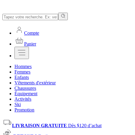
Compte
Panier
Hommes
Femmes
Enfants
Vêtements d'extérieur
Chaussures
Équipement
Activités
Ski
Promotion
LIVRAISON GRATUITE
Dès $120 d’achat