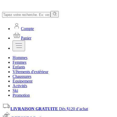
Compte
Panier
Hommes
Femmes
Enfants
Vêtements d'extérieur
Chaussures
Équipement
Activités
Ski
Promotion
LIVRAISON GRATUITE
Dès $120 d’achat