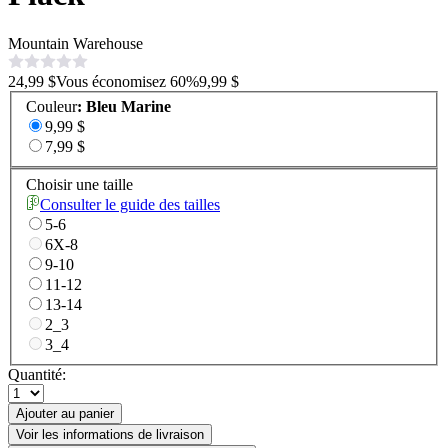
Mountain Warehouse
24,99 $
Vous économisez
60
%
9,99 $
Couleur
:
Bleu Marine
9,99 $
7,99 $
Choisir une taille
Consulter le guide des tailles
5-6
6X-8
9-10
11-12
13-14
2_3
3_4
Quantité:
Ajouter au panier
Voir les informations de livraison