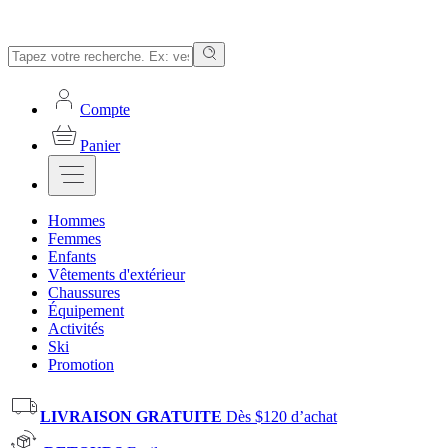
Compte
Panier
Hommes
Femmes
Enfants
Vêtements d'extérieur
Chaussures
Équipement
Activités
Ski
Promotion
LIVRAISON GRATUITE
Dès $120 d’achat