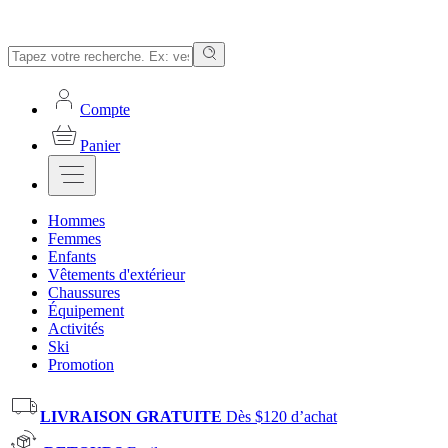
Compte
Panier
Hommes
Femmes
Enfants
Vêtements d'extérieur
Chaussures
Équipement
Activités
Ski
Promotion
LIVRAISON GRATUITE
Dès $120 d’achat