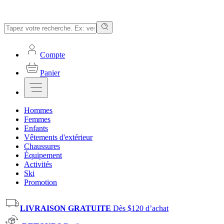
Compte
Panier
Hommes
Femmes
Enfants
Vêtements d'extérieur
Chaussures
Équipement
Activités
Ski
Promotion
LIVRAISON GRATUITE
Dès $120 d’achat