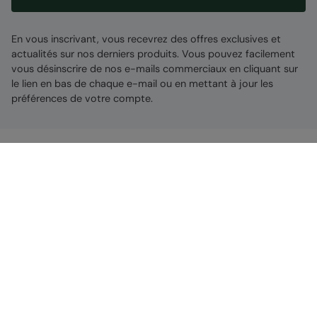
En vous inscrivant, vous recevrez des offres exclusives et
actualités sur nos derniers produits. Vous pouvez facilement
vous désinscrire de nos e-mails commerciaux en cliquant sur
le lien en bas de chaque e-mail ou en mettant à jour les
préférences de votre compte.
Centre d'aide
Obtenir de l'aide
Découvrez nos réseaux sociaux