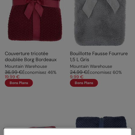
Couverture tricotée
Bouillotte Fausse Fourrure
doublée Borg Bordeaux
1,5 L Gris
Mountain Warehouse
Mountain Warehouse
36,99 €
24,99 €
Économisez
46
%
Économisez
60
%
19,99 €
9,99 €
Bons Plans
Bons Plans