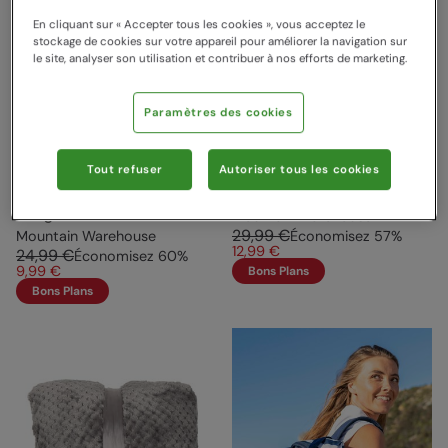
En cliquant sur « Accepter tous les cookies », vous acceptez le
stockage de cookies sur votre appareil pour améliorer la navigation sur
le site, analyser son utilisation et contribuer à nos efforts de marketing.
Paramètres des cookies
Tout refuser
Autoriser tous les cookies
Bouillotte 2 L
Couverture Épaisse Super
Compartiment Pieds
Douce Bleu Marine
Rouge
Mountain Warehouse
29,99 €
Mountain Warehouse
Économisez
57
%
12,99 €
24,99 €
Économisez
60
%
9,99 €
Bons Plans
Bons Plans