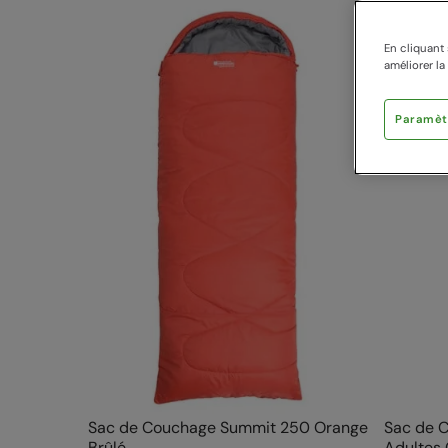
En cliquant 
améliorer la
Paramèt
Sac de Couchage Summit 250 Orange
Sac de 
Brûlé
Adultes 