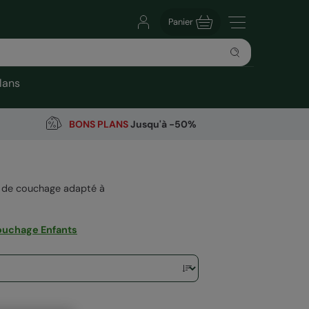
Panier
lans
BONS PLANS
Jusqu'à -50%
c de couchage adapté à
ouchage Enfants