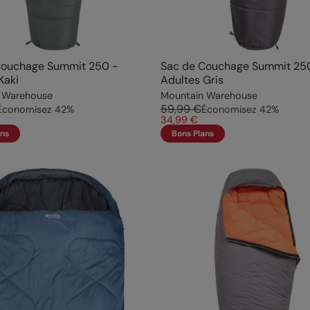
Couchage Summit 250 -
Sac de Couchage Summit 25
Kaki
Adultes Gris
 Warehouse
Mountain Warehouse
59,99 €
Économisez
42
%
Économisez
42
%
34,99 €
ans
Bons Plans