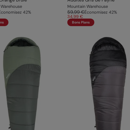
 Warehouse
Mountain Warehouse
59,99 €
Économisez
42
%
Économisez
42
%
34,99 €
ans
Bons Plans