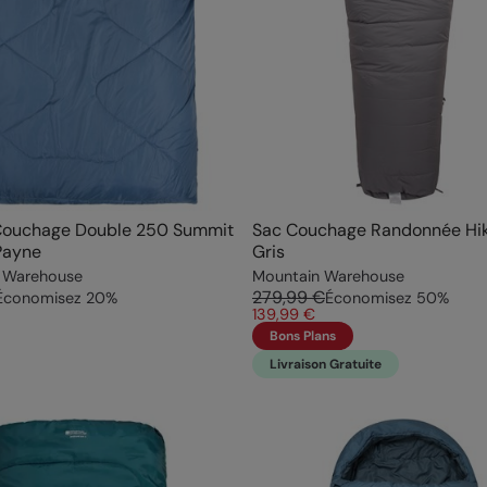
Couchage Double 250 Summit
Sac Couchage Randonnée Hi
Payne
Gris
 Warehouse
Mountain Warehouse
279,99 €
Économisez
20
%
Économisez
50
%
139,99 €
Bons Plans
Livraison Gratuite