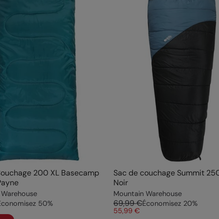
Couchage 200 XL Basecamp
Sac de couchage Summit 250
Payne
Noir
 Warehouse
Mountain Warehouse
69,99 €
Économisez
50
%
Économisez
20
%
55,99 €