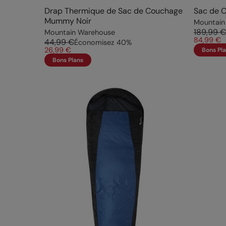
Drap Thermique de Sac de Couchage
Sac de C
Mummy Noir
Mountain
189,99 €
Mountain Warehouse
84,99 €
44,99 €
Économisez
40
%
26,99 €
Bons Pl
Bons Plans