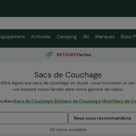
Équipement
Activités
Camping
Ski
Marques
Bons P
RETOURS
Faciles
Sacs de Couchage
d'été légers aux sacs de couchage en duvet, vous trouverez un sa
vos besoins toute l'année dans notre gamme de valeur.
ociées
:
Sacs de Couchage Été
Sacs de Couchage Hiver
Sacs de C
48 items available