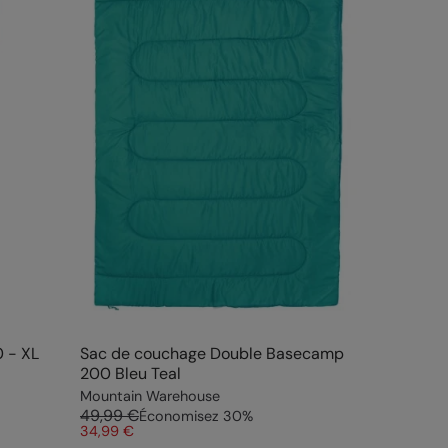
 - XL
Sac de couchage Double Basecamp
200 Bleu Teal
Mountain Warehouse
49,99 €
Économisez
30
%
34,99 €