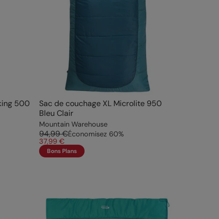
king 500
Sac de couchage XL Microlite 950
Bleu Clair
Mountain Warehouse
94,99 €
Économisez
60
%
37,99 €
Bons Plans