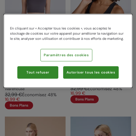
En cliquant sur « Accepter tous les cookies », vous acceptez le
stockage de cookies sur votre appareil pour améliorer la navigation sur
le site, analyser son utilisation et contribuer à nos efforts de marketing.
Débardeur à côtes pour
Débardeur à côtes pour
Paramètres des cookies
femmes Laurel Gris
femmes Laurel Noir
Carbone
Animal
Tout refuser
Autoriser tous les cookies
Animal
Vendu et expédié par Mountain
Vendu et expédié par Mountain
Warehouse
32,99 €
Économisez
48
%
Warehouse
16,99 €
32,99 €
Économisez
48
%
16,99 €
Bons Plans
Bons Plans