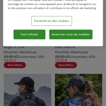
En cliquant sur « Accepter tous les cookies », vous acceptez le
stockage de cookies sur votre appareil pour améliorer la navigation sur
le site, analyser son utilisation et contribuer à nos efforts de marketing.
Paramètres des cookies
Tout refuser
Autoriser tous les cookies
Poche à Eau Ouverture
Sac d'hydratation Pursuit
large 1L One
Bleu Marine
Mountain Warehouse
Mountain Warehouse
39,99 €
39,99 €
Économisez
38
%
Économisez
43
%
24,99 €
22,99 €
Bons Plans
Bons Plans