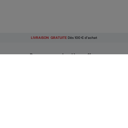
LIVRAISON GRATUITE
Dès 100 € d’achat
Recevez nos dernières offres
Email
S'inscrire
En vous inscrivant, vous recevrez des offres exclusives et
actualités sur nos derniers produits. Vous pouvez facilement
vous désinscrire de nos e-mails commerciaux en cliquant sur
le lien en bas de chaque e-mail ou en mettant à jour les
préférences de votre compte.