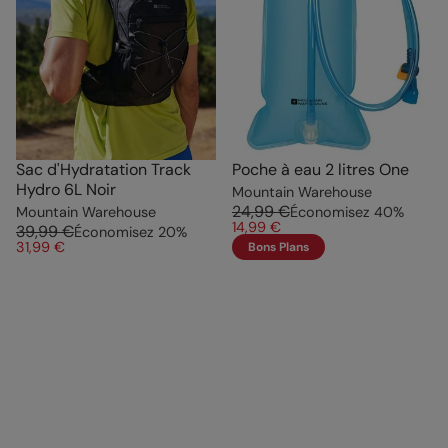
Sac d'Hydratation Track
Poche à eau 2 litres One
Hydro 6L Noir
Mountain Warehouse
24,99 €
Mountain Warehouse
Économisez
40
%
14,99 €
39,99 €
Économisez
20
%
31,99 €
Bons Plans