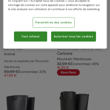
En cliquant sur « Accepter tous les cookies », vous acceptez le
stockage de cookies sur votre appareil pour améliorer la navigation sur
le site, analyser son utilisation et contribuer à nos efforts de marketing.
Paramètres des cookies
Tout refuser
Autoriser tous les cookies
Bottes de pluie Homme
Wade Bottes en
Bailey Noir
Caoutchouc Homme Noir
Carbone
Animal
Mountain Warehouse
Vendu et expédié par Mountain
32,99 €
Économisez
48
%
Warehouse
16,99 €
59,99 €
Économisez
20
%
Bons Plans
47,99 €