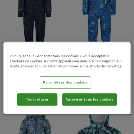
Combinaison de Pluie
Costume de pluie à motifs
En cliquant sur « Accepter tous les cookies », vous acceptez le
Puddle Enfants Bleu
pour tout-petits Bleu
stockage de cookies sur votre appareil pour améliorer la navigation sur
Espace
Mountain Warehouse
le site, analyser son utilisation et contribuer à nos efforts de marketing.
39,99 €
Économisez
30
%
Mountain Warehouse
27,99 €
49,99 €
Économisez
46
%
26,99 €
Paramètres des cookies
Bons Plans
Tout refuser
Autoriser tous les cookies