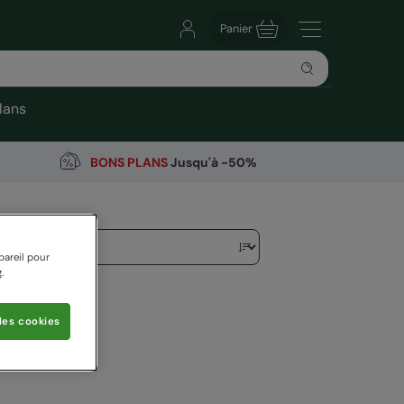
Panier
lans
BONS PLANS
Jusqu'à -50%
pareil pour
.
les cookies