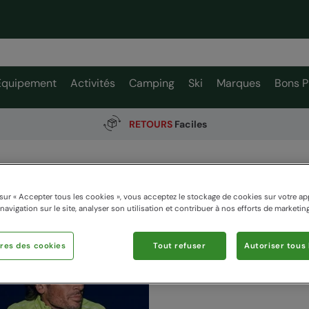
Équipement
Activités
Camping
Ski
Marques
Bons P
RETOURS
Faciles
sur « Accepter tous les cookies », vous acceptez le stockage de cookies sur votre ap
 navigation sur le site, analyser son utilisation et contribuer à nos efforts de marketing
2 items available
res des cookies
Tout refuser
Autoriser tous 