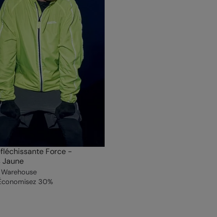
fléchissante Force -
 Jaune
 Warehouse
Économisez
30
%