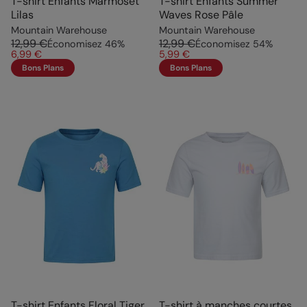
T-shirt Enfants Marmoset
T-shirt Enfants Summer
Lilas
Waves Rose Pâle
Mountain Warehouse
Mountain Warehouse
12,99 €
12,99 €
Économisez
46
%
Économisez
54
%
6,99 €
5,99 €
Bons Plans
Bons Plans
T-shirt Enfants Floral Tiger
T-shirt à manches courtes