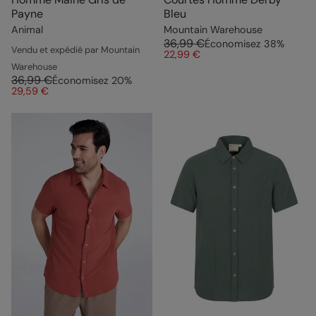
Payne
Bleu
Animal
Mountain Warehouse
36,99 €
Économisez
38
%
Vendu et expédié par Mountain
22,99 €
Warehouse
36,99 €
Économisez
20
%
29,59 €