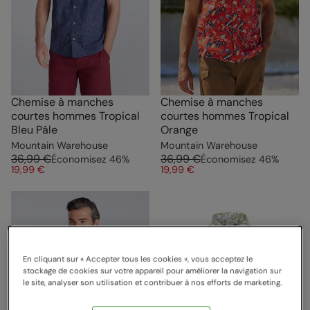
Chemise à manches
Chemise à manches
courtes hommes Tropical
courtes hommes Tropical
Bleu Pâle
Orange
Mountain Warehouse
Mountain Warehouse
36,99 €
36,99 €
Économisez
46
%
Économisez
46
%
19,99 €
19,99 €
En cliquant sur « Accepter tous les cookies », vous acceptez le
stockage de cookies sur votre appareil pour améliorer la navigation sur
le site, analyser son utilisation et contribuer à nos efforts de marketing.