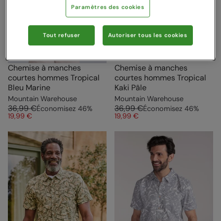
Paramètres des cookies
Tout refuser
Autoriser tous les cookies
Chemise à manches
Chemise à manches
courtes hommes Tropical
courtes hommes Tropical
Bleu Marine
Kaki Pâle
Mountain Warehouse
Mountain Warehouse
36,99 €
36,99 €
Économisez
46
%
Économisez
46
%
19,99 €
19,99 €