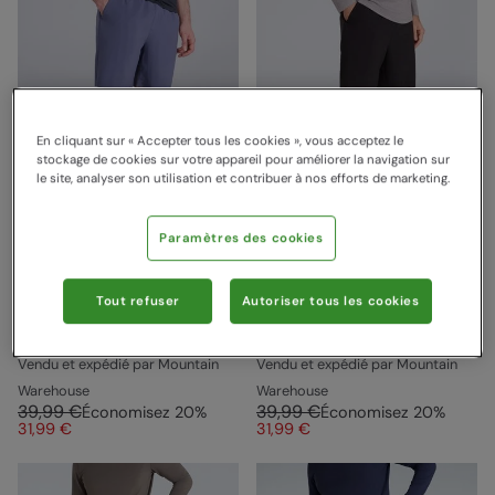
En cliquant sur « Accepter tous les cookies », vous acceptez le
stockage de cookies sur votre appareil pour améliorer la navigation sur
le site, analyser son utilisation et contribuer à nos efforts de marketing.
Paramètres des cookies
Short de sport stretch
Short de sport stretch
Tout refuser
Autoriser tous les cookies
Homme Albie Bleu
Homme Albie Noir
Animal
Animal
Vendu et expédié par Mountain
Vendu et expédié par Mountain
Warehouse
Warehouse
39,99 €
39,99 €
Économisez
20
%
Économisez
20
%
31,99 €
31,99 €