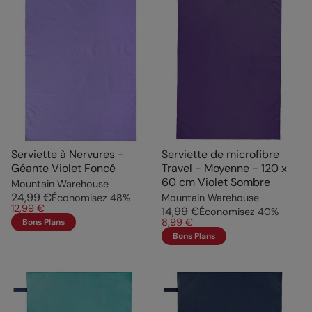
Serviette à Nervures -
Serviette de microfibre
Géante Violet Foncé
Travel - Moyenne - 120 x
60 cm Violet Sombre
Mountain Warehouse
24,99 €
Économisez
48
%
Mountain Warehouse
12,99 €
14,99 €
Économisez
40
%
8,99 €
Bons Plans
Bons Plans