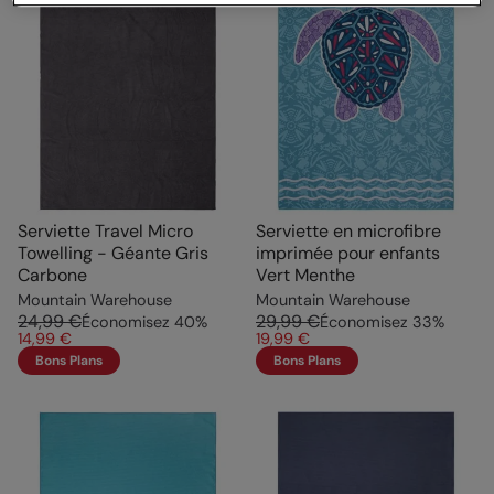
Serviette Travel Micro
Serviette en microfibre
Towelling - Géante Gris
imprimée pour enfants
Carbone
Vert Menthe
Mountain Warehouse
Mountain Warehouse
24,99 €
29,99 €
Économisez
40
%
Économisez
33
%
14,99 €
19,99 €
Bons Plans
Bons Plans