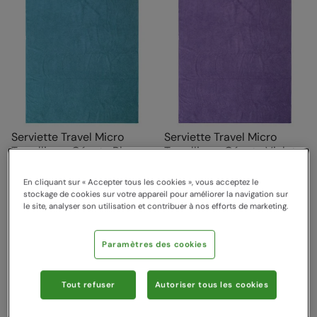
Serviette Travel Micro
Serviette Travel Micro
Towelling - Géante Bleu
Towelling - Géante Violet
Teal
Foncé
Mountain Warehouse
Mountain Warehouse
En cliquant sur « Accepter tous les cookies », vous acceptez le
24,99 €
24,99 €
stockage de cookies sur votre appareil pour améliorer la navigation sur
Économisez
40
%
Économisez
40
%
14,99 €
14,99 €
le site, analyser son utilisation et contribuer à nos efforts de marketing.
Bons Plans
Bons Plans
Paramètres des cookies
Tout refuser
Autoriser tous les cookies