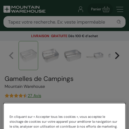
Panier
LIVRAISON GRATUITE
Dès 100 € d’achat
Gamelles de Campings
Mountain Warehouse
27 Avis
29,99 €
Vous économisez
33
%
19,99 €
En cliquant sur « Accepter tous les cookies », vous acceptez le
Voir comment nos prix sont calculés
stockage de cookies sur votre appareil pour améliorer la navigation sur
Bons Plans
le site, analyser son utilisation et contribuer à nos efforts de marketing.