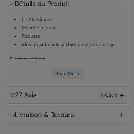
Détails du Produit
En Aluminuim
Manche pliables
Robuste
Idéal pour la cuisson lors de vos campings
Composition
Error loading composition data
Read More
Entité responsable
27 Avis
4.6
Mountain Warehouse Polska Spółka z Ograniczoną
/
5
Odpowiedzialnością, ul. Grzybowska 87, 00-844
Warszawa, Poland
Livraison & Retours
CODE
:
021806